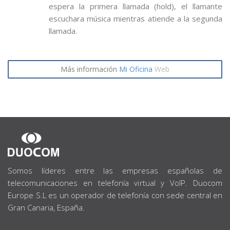
espera la primera llamada (hold), el llamante
escuchara música mientras atiende a la segunda
llamada.
Más información
Mi Oficina
Web
SOBRE
NOSOTROS
Somos líderes entre las empresas españolas de
telecomunicaciones en telefonía virtual y VoIP. Duocom
Europe S.L es un operador de telefonía con sede central en
Gran Canaria, España.